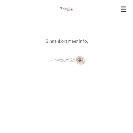
Ga
direct
naar
de
hoofdinhoud
Binnenkort meer info.